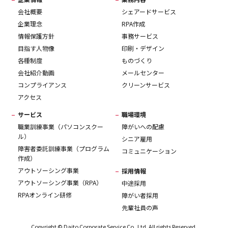
会社概要
シェアードサービス
企業理念
RPA作成
情報保護方針
事務サービス
目指す人物像
印刷・デザイン
各種制度
ものづくり
会社紹介動画
メールセンター
コンプライアンス
クリーンサービス
アクセス
サービス
職場環境
職業訓練事業（パソコンスクー
障がいへの配慮
ル）
シニア雇用
障害者委託訓練事業（プログラム
コミュニケーション
作成）
アウトソーシング事業
採用情報
アウトソーシング事業（RPA）
中途採用
RPAオンライン研修
障がい者採用
先輩社員の声
Copyright © Daito Corporate Service Co.,Ltd. All rights Reserved.