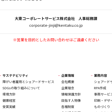
大東コーポレートサービス株式会社 人事総務課
corporate-jinji@kentaku.co.jp
※営業を目的としたお問い合わせはご遠慮ください
サステナビリティ
企業情報
業務内容
障がい者雇用とシェアードサービス
会社概要
シェアード
SDGsの取り組みについて
企業理念
RPA作成
環境方針
情報保護方針
事務サービ
健康経営
目指す人物像
印刷・デザ
受賞実績
各種制度
ものづくり