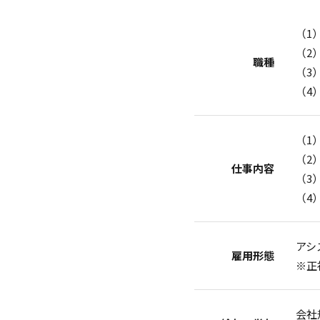
（1
（2
職種
（3
（4
（1
（2
仕事内容
（3
（4
アシ
雇用形態
※正
会社