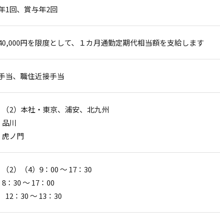
年1回、賞与年2回
40,000円を限度として、１カ月通勤定期代相当額を支給します
手当、職住近接手当
）（2）本社・東京、浦安、北九州
）品川
）虎ノ門
（2）（4）9：00 ～ 17：30
8：30 ～ 17：00
12：30 ～ 13：30