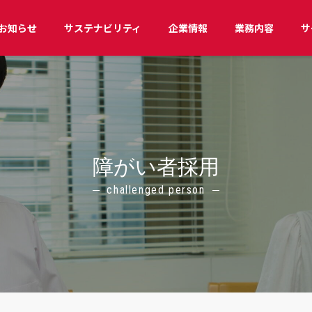
お知らせ
サステナビリティ
企業情報
業務内容
サ
障がい者採用
challenged person