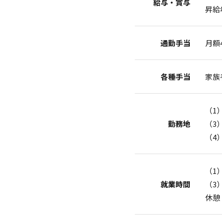
給与・賞与
昇給
通勤手当
月額
各種手当
家族
（1
勤務地
（3
（4
（1）
就業時間
（3）
休憩 