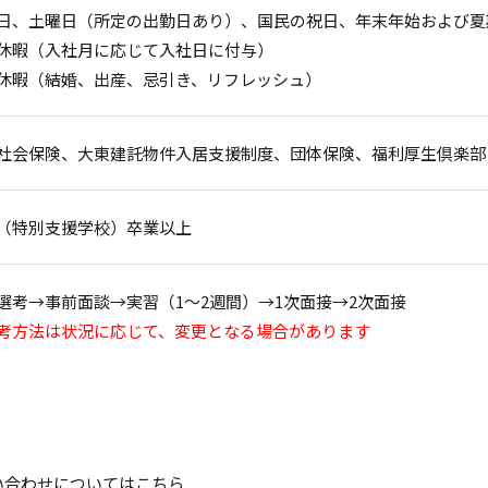
日、土曜日（所定の出勤日あり）、国民の祝日、年末年始および夏
休暇（入社月に応じて入社日に付与）
休暇（結婚、出産、忌引き、リフレッシュ）
社会保険、大東建託物件入居支援制度、団体保険、福利厚生倶楽部
（特別支援学校）卒業以上
選考→事前面談→実習（1～2週間）→1次面接→2次面接
考方法は状況に応じて、変更となる場合があります
い合わせについてはこちら